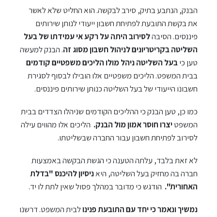
הבנק, הנתבע בתיק, סירב לבקשה. הוא החליט שלא לאשר
את בקשת התובעת לפתיחת חשבון ייעודי לנותן שירותים
פיננסים. הסיבה
לסירוב היתה על רקע אי עמידתו של בעל
השליטה בקריטריונים לניהול חשבון מסוג זה
. הבנק למעשה
טען כי
בעל השליטה ניהל מולו הליכים משפטיים קודמים
בבית המשפט. הליכים משפטיים אלו הובילו לבסוף לסגירת
חשבונו הייעודי של בעל השליטה כנותן שירותים פיננסים.
כמו כן, טען הבנק כי ההליכים הקודמים שניהלו הצדדים בבית
המשפט
יצרו חוסר אמון מול הבנק.
הליכים אלו מהווים עילה
לסירוב לפתיחת חשבון עבור החברה שבשליטתו.
לא זאת בלבד, עלתה הטענה כי הגשת הבקשה באמצעות
חברה בה מחזיק בעל השליטה, היא
ניסיון להיכנס "בדלת
האחורית".
הודגש כי מדובר במהלך פסול שאין לתת לו יד.
נמשיך ונאמר כי יחד עם התובעת פנינו
לבית המשפט. דרשנו