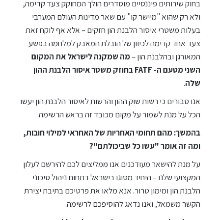
בחוק שירותים פיננסיים מוסדרים הולך המחוקק צעד קדימה,
ולא רק שהוא "מיישר קו" עם שאר מדינות העולם המערבי
בעלות משטרי איסור הלבנת הון חזקים – אלא אף לוקח זאת
צעד אחד קדימה לכיוון של הובלת המאבק למלחמה בפשע
המאורגן ובהלבנת הון –
מה שמקנה לישראל את המקום
השני מטעם ה- FATF בחוזק משטר איסור הלבנת ההון
שלה
.
אנו סבורים כי רשות שוק ההון והרשות לאיסור הלבנת הון יעשו
הכל על מנת לשמור על מקום מכובד זה בראש הרשימה.
בהמשך: מהם תחומי האחריות של האחראי למילוי חובות,
ומה זה אומר "עשו כל שביכולתם"?
על מנת להישאר מעודכנים אנו ממליצים לכם להירשם לעלון
המקצועי שלנו – היחיד מסוגו בישראל בתחום ניהול סיכוני
הלבנת הון ומימון טרור. אנא מלאו את פרטיכם בתיבת יצירת
הקשר משמאל, ואנו נדאג להוסיפכם לרשימה.