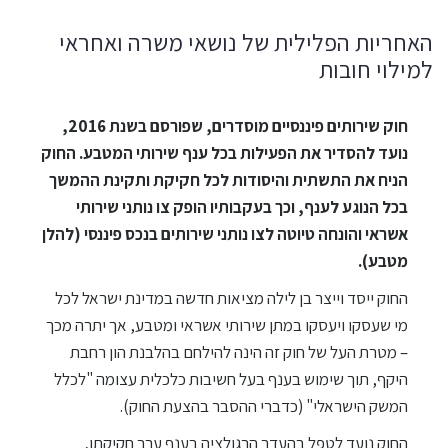
האחריות הפלילית של נושאי משרה ואחראי
למילוי חובות
חוק שירותים פיננסיים מוסדרים, שפורסם בשנת 2016,
נועד להסדיר את הפעילות בכל ענף שירותי המטבע. החוק
הניח את התשתית והיסודות לכל חקיקת ותקינת ההמשך
בכל הנוגע לענף, וכך בעקבותיו הופק צו נותני שירותי
אשראי והונחה טיוטה לצו נותני שירותים בנכס פיננסי (להלן
מטבע).
החוק ייסד וייצר בן לילה מציאות חדשה במדינת ישראל לכל
מי שעסקו ויעסקו במתן שירותי אשראי ומטבע, אך יתרה מכך
– מטרת העל של חוק זה הינה להילחם בהלבנת הון רחבת
היקף, תוך שימוש בענף בעל חשיבות כלכלית עצומה "לכלל
המשק הישראלי" (כדברי ההסבר בהצעת החוק).
החוק נועד לטפל בהעדר הרגולציה בענף ערב חקיקתו,