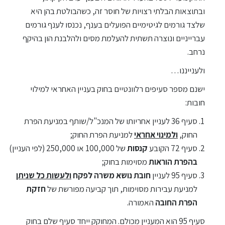
ובתוצאות הבלתי רצויות של חוסר זה, כשהבולטת בהן היא
שלצד גורמים לגיטימיים הפועלים בענף, נכנסו לענף גורמים
עברייניים ונוצרה תשתית להעלמת מסים ולהלבנת הון בהיקף
נרחב.
ולענייננו…
ישנם מספר סעיפים רלוונטיים בחוק בעניין האחראי למילוי
חובות:
סעיף 36 לעניין אחריותו של המנכ"ל/שותף במניעת הפרת
החוק,
ולמינוי אחראי
למניעת הפרת החוק;
סעיף 72 הקובע
קנסות
של 100,000 או 250,000 (לפי העניין)
בהפרת הוראות
מסוימות בחוק;
סעיף 95 לעניין
חובת נושא משרה לפקח
ולעשות כל שניתן
למניעת עבירות מסוימות, תוך קביעה מפורשת של
חזקת
הפרת החובה
האמורה.
סעיף 95 הוא המעניין מכולם. המחוקק ייחד סעיף שלם בחוק