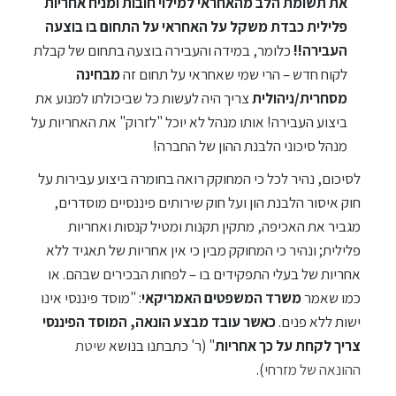
את תשומת הלב מהאחראי למילוי חובות ומניח אחריות
פלילית כבדת משקל על
האחראי על התחום בו בוצעה
העבירה!!
כלומר, במידה והעבירה בוצעה בתחום של קבלת
לקוח חדש – הרי שמי שאחראי על תחום זה
מבחינה
מסחרית/ניהולית
צריך היה לעשות כל שביכולתו למנוע את
ביצוע העבירה! אותו מנהל לא יוכל "לזרוק" את האחריות על
מנהל סיכוני הלבנת ההון של החברה!
לסיכום, נהיר לכל כי המחוקק רואה בחומרה ביצוע עבירות על
חוק איסור הלבנת הון ועל חוק שירותים פיננסיים מוסדרים,
מגביר את האכיפה, מתקין תקנות ומטיל קנסות ואחריות
פלילית; ונהיר כי המחוקק מבין כי אין אחריות של תאגיד ללא
אחריות של בעלי התפקידים בו – לפחות הבכירים שבהם. או
כמו שאמר
משרד המשפטים האמריקאי
: "מוסד פיננסי אינו
ישות ללא פנים.
כאשר עובד מבצע הונאה, המוסד הפיננסי
צריך לקחת על כך אחריות
" (ר' כתבתנו בנושא
שיטת
ההונאה של מזרחי
).