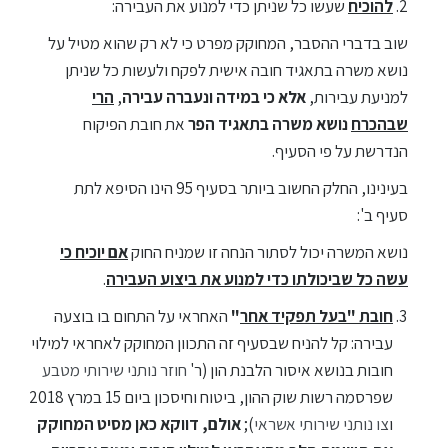
להוכיח
שעשו כל שניתן כדי למנוע את העבירה:
שוב בדברי ההסבר, המחוקק מפרט כי לא רק שהוא מטיל על
נושא משרה בתאגיד חובה אישית לפקח ולעשות כל שניתן
למניעת עבירות,
אלא כי במידה ונעברה עבירה
,
הרי
שבהכרח
נושא משרה בתאגיד הפר
את חובת הפיקוח
הנדרשת על פי הסעיף.
בעינינו, החלק החשוב ביותר בסעיף 95 הינו הסיפא לתת
סעיף ב':
נושא המשרה יכול לסתור הנחה זו שמניח החוק
אם יוכיח כי
עשה כל שביכולתו כדי למנוע את ביצוע העבירה
.
חובת "בעל תפקיד אחר
"
האחראי על התחום בו בוצעה
עבירה: קל להניח שבסעיף זה התכוון המחוקק לאחראי למילוי
חובות בנושא איסור הלבנת הון (ר'
חוזר נותני שירותי מטבע
שפרסמה רשות שוק ההון, ביטוח וחיסכון ביום 15 במרץ 2018
ו
צו נותני שירותי אשראי
);
אולם, דווקא כאן מסיט המחוקק