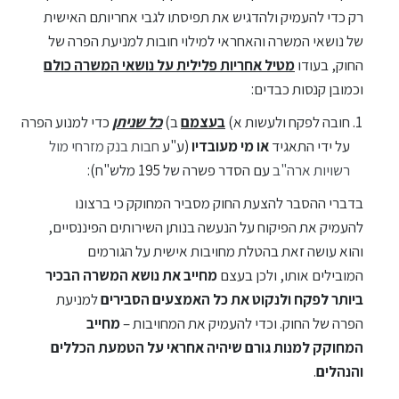
רק כדי להעמיק ולהדגיש את תפיסתו לגבי אחריותם האישית
של נושאי המשרה והאחראי למילוי חובות למניעת הפרה של
החוק, בעודו
מטיל אחריות פלילית על נושאי המשרה כולם
וכמובן קנסות כבדים:
חובה לפקח ולעשות א)
בעצמם
ב)
כל שניתן
כדי למנוע הפרה
על ידי התאגיד
או מי מעובדיו
(ע"ע
חבות בנק מזרחי מול
רשויות ארה"ב
עם הסדר פשרה של 195 מלש"ח):
בדברי ההסבר להצעת החוק מסביר המחוקק כי ברצונו
להעמיק את הפיקוח על הנעשה בנותן השירותים הפיננסיים,
והוא עושה זאת בהטלת מחויבות אישית על הגורמים
המובילים אותו, ולכן בעצם
מחייב את נושא המשרה הבכיר
ביותר לפקח ולנקוט את כל האמצעים הסבירים
למניעת
הפרה של החוק. וכדי להעמיק את המחויבות –
מחייב
המחוקק למנות גורם שיהיה אחראי על הטמעת הכללים
והנהלים
.