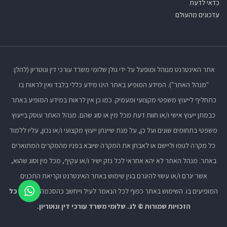
כדאי לדעת
עדכונים מהעולם
אתר האינטרנט מנוהל ומופעל על ידי גולן שלומי משרד עורכי דין ונוטריון (להלן:
"מנהל האתר"). המידע המופיע באתר הינו מידע כללי בלבד ואין לראות בו
כתחליף לייעוץ משפטי מקצועי ומעמיק. כמו כן אין לראות במידע המופיע באתר
כבמתן ייעוץ אישי ו/או חוות דעת מכל מין או סוג שהם. מנהל האתר עוסק בייעוץ
משפטי בתחומים שונים ועל כן, על מנת שיינתן ייעוץ מקצועי ו/או נכון, עליו ללמוד
כל מקרה לגופו וליישם או לאבחן את המקרה שיובא בפניו מהמקרים המתוארים
באתר. מנהל האתר לא יהא אחראי לכל נזק ישיר ו/או עקיף, מכל מין וסוג שהוא,
אשר יגרם ו/או עשוי להיגרם בגין שימוש באתר האינטרנט וקריאת התכנים
המופיעים בו. השימוש באתר כפוף לכל הנאמר לעיל וייחשב כהסכמה לנאמר.
כל
הזכויות שמורות © לג. שלומי משרד עורכי דין ונוטריון.